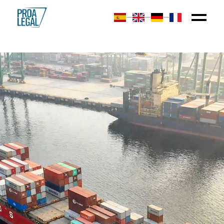
—
—
—